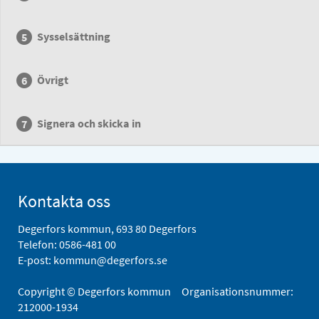
Sysselsättning
Övrigt
Signera och skicka in
Kontakta oss
Degerfors kommun, 693 80 Degerfors
Telefon:
0586-481 00
E-post:
kommun@degerfors.se
Copyright © Degerfors kommun Organisationsnummer:
212000-1934