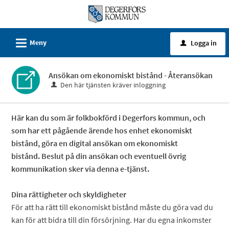
Välkommen
till
e-
L
Meny
Logga in
u
tjänster
-
Ansökan om ekonomiskt bistånd - Återansökan
Degerfors
Den här tjänsten kräver inloggning
kommun
Här kan du som är folkbokförd i Degerfors kommun, och
som har ett pågående ärende hos enhet ekonomiskt
bistånd, göra en digital ansökan om ekonomiskt
bistånd. Beslut på din ansökan och eventuell övrig
kommunikation sker via denna e-tjänst.
Dina rättigheter och skyldigheter
För att ha rätt till ekonomiskt bistånd måste du göra vad du
kan för att bidra till din försörjning. Har du egna inkomster