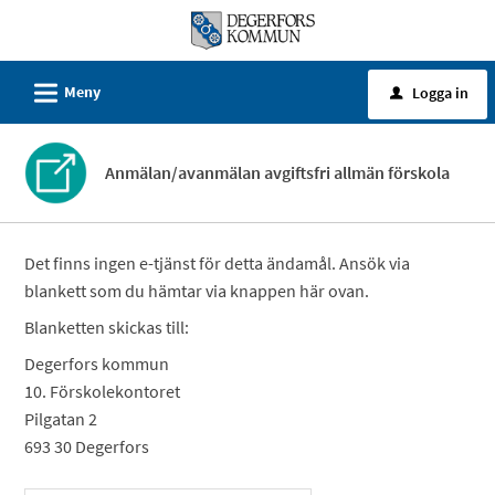
Välkommen
till
e-
L
Meny
Logga in
u
tjänster
-
Degerfors
Anmälan/avanmälan avgiftsfri allmän förskola
kommun
Det finns ingen e-tjänst för detta ändamål. Ansök via
blankett som du hämtar via knappen här ovan.
Blanketten skickas till:
Degerfors kommun
10. Förskolekontoret
Pilgatan 2
693 30 Degerfors