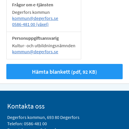
Frågor om e-tjänsten
Degerfors kommun
kommun@degerfors.se
0586-481 00 (växel)
Personuppgiftsansvarig
Kultur- och utbildningsnämnden
kommun@degerfors.se
Hämta blankett
(pdf, 92 KB)
Kontakta oss
Degerfors kommun, 693 80 Degerfors
Telefon:
0586-481 00