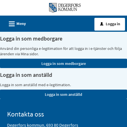
Välkommen
till
e-
L
Meny
Logga in
u
tjänster
-
Logga in som medborgare
Degerfors
Använd din personliga e-legitimation för att logga in i e-tjänster och följa
kommun
ärenden via Mina sidor.
Logga in som anställd
Logga in som anställd med e-legitimation.
Kontakta oss
Degerfors kommun, 693 80 Degerfors