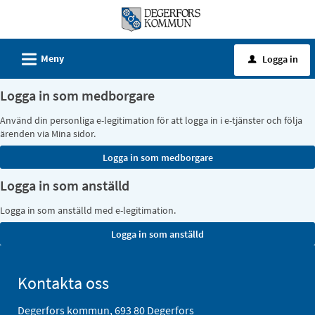
Välkommen
till
e-
L
Meny
Logga in
u
tjänster
-
Logga in som medborgare
Degerfors
Använd din personliga e-legitimation för att logga in i e-tjänster och följa
kommun
ärenden via Mina sidor.
Logga in som anställd
Logga in som anställd med e-legitimation.
Kontakta oss
Degerfors kommun, 693 80 Degerfors